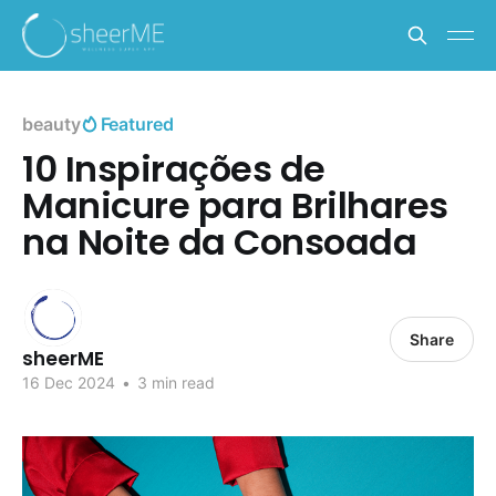
beauty
Featured
10 Inspirações de
Manicure para Brilhares
na Noite da Consoada
Share
sheerME
16 Dec 2024
•
3 min read