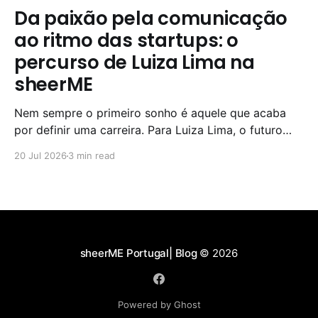
Da paixão pela comunicação
ao ritmo das startups: o
percurso de Luiza Lima na
sheerME
Nem sempre o primeiro sonho é aquele que acaba
por definir uma carreira. Para Luiza Lima, o futuro
parecia estar nos palcos. Durante grande parte da
20 Jul 2026
3 min read
adolescência, dedicou-se ao teatro e acreditava que
as Artes Cénicas seriam o seu caminho profissional.
Com o tempo, percebeu que a paixão podia
sheerME Portugal| Blog
© 2026
Powered by Ghost