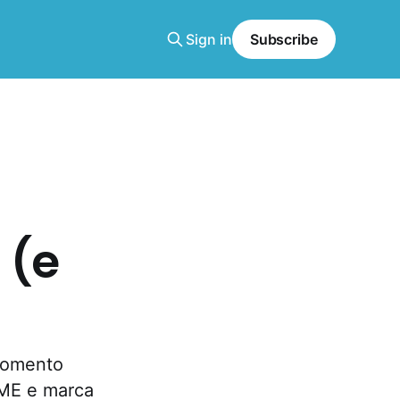
Sign in
Subscribe
 (e
 momento
rME e marca