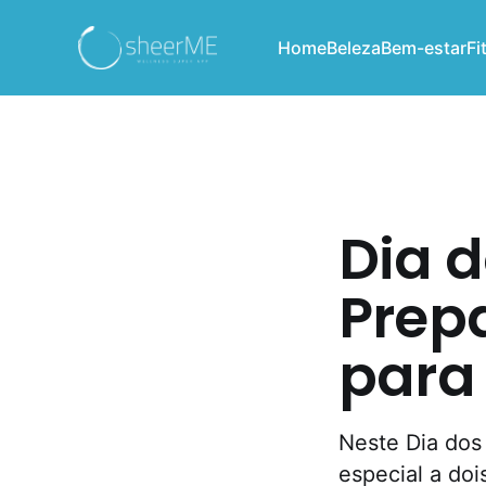
Home
Beleza
Bem-estar
Fi
Dia 
Prep
para
Neste Dia dos
especial a do