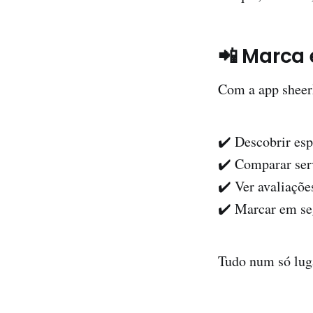
📲 Marca
Com a app shee
✔️ Descobrir esp
✔️ Comparar ser
✔️ Ver avaliaçõe
✔️ Marcar em s
Tudo num só lug