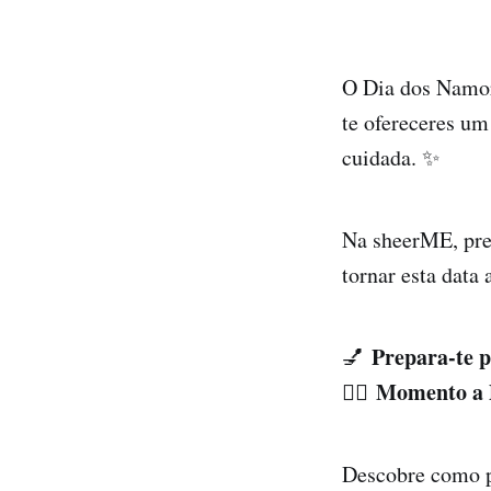
O Dia dos Namora
te ofereceres um
cuidada. ✨
Na sheerME, pre
tornar esta data
Prepara-te 
💅
Momento a 
💆‍♀️
Descobre como p