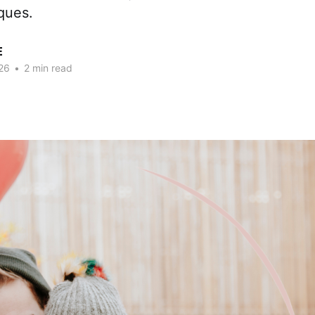
ques.
E
26
•
2 min read