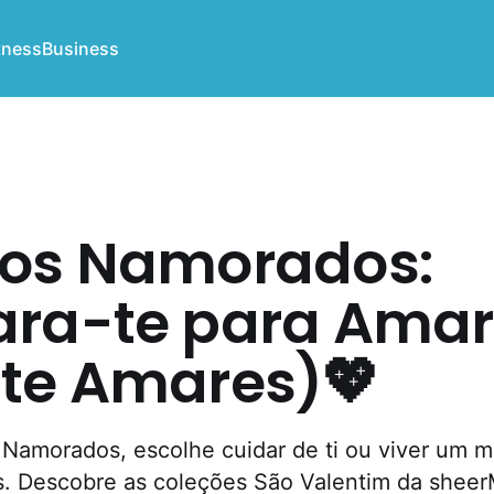
tness
Business
dos Namorados:
ara-te para Amar
 te Amares)💖
 Namorados, escolhe cuidar de ti ou viver um
is. Descobre as coleções São Valentim da shee