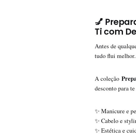
💅 Prepar
Ti com D
Antes de qualque
tudo flui melhor.
Prepa
A coleção
desconto para te
✨ Manicure e pe
✨ Cabelo e styli
✨ Estética e cui