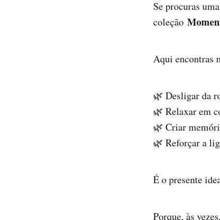
Se procuras uma 
Moment
coleção
Aqui encontras m
🌿 Desligar da r
🌿 Relaxar em c
🌿 Criar memóri
🌿 Reforçar a li
É o presente ide
Porque, às vezes