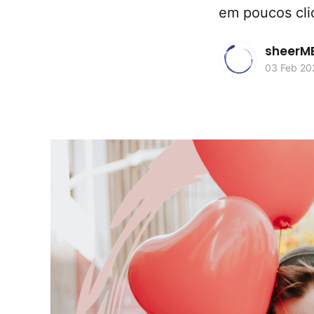
em poucos cli
sheerM
03 Feb 20