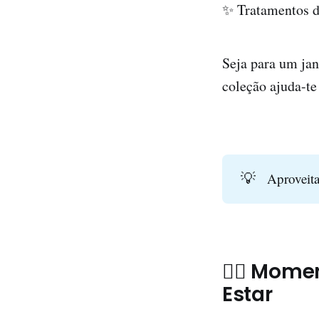
✨ Tratamentos d
Seja para um jan
coleção ajuda-te
💡
Aproveita
💆‍♀️ Mom
Estar