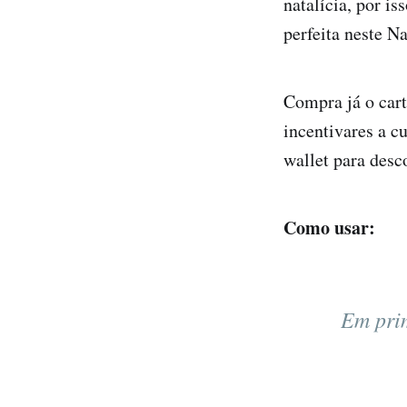
natalícia, por is
perfeita neste Na
Compra já o car
incentivares a c
wallet para desc
Como usar:
Em prim