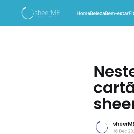
Home
Beleza
Bem-estar
Fi
Nest
cart
shee
sheerM
16 Dec 20