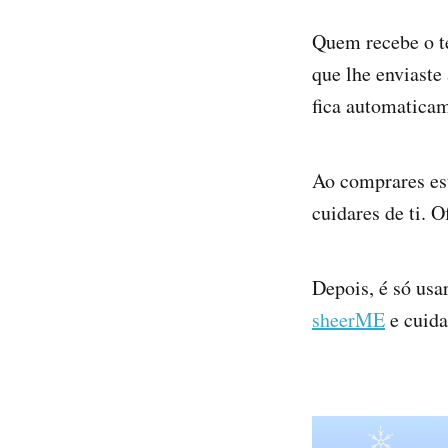
Quem recebe o te
que lhe enviaste 
fica automaticam
Ao comprares est
cuidares de ti. 
Depois, é só usa
sheerME
e cuidar