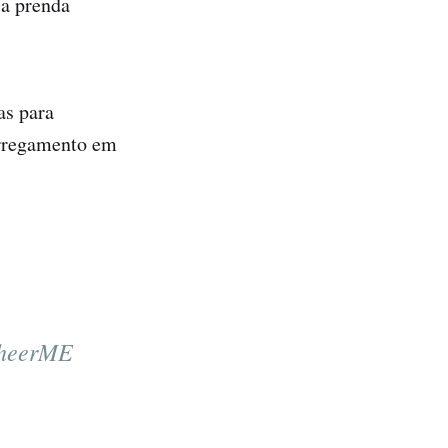
 a prenda
as para
carregamento em
 sheerME