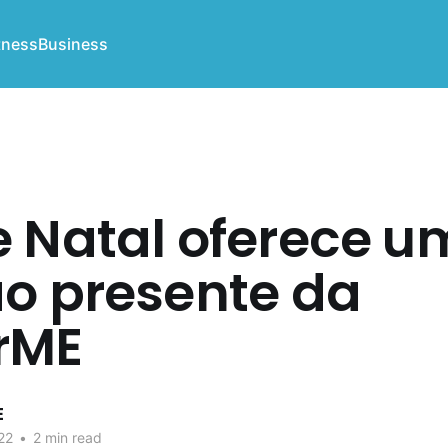
tness
Business
e Natal oferece u
ão presente da
rME
E
22
•
2 min read