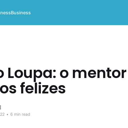
tness
Business
o Loupa: o mentor
s felizes
E
022
•
6 min read