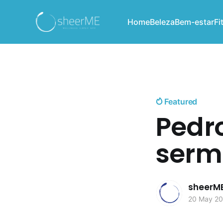
Home
Beleza
Bem-estar
Fi
Featured
Pedr
sermo
sheerM
20 May 2