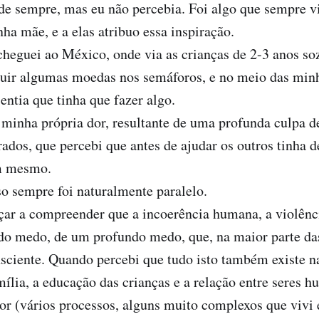
de sempre, mas eu não percebia. Foi algo que sempre v
ha mãe, e a elas atribuo essa inspiração.
heguei ao México, onde via as crianças de 2-3 anos soz
guir algumas moedas nos semáforos, e no meio das min
entia que tinha que fazer algo.
a minha própria dor, resultante de uma profunda culpa 
rados, que percebi que antes de ajudar os outros tinha 
m mesmo.
so sempre foi naturalmente paralelo.
ar a compreender que a incoerência humana, a violênci
do medo, de um profundo medo, que, na maior parte das
sciente. Quando percebi que tudo isto também existe n
amília, a educação das crianças e a relação entre seres 
r (vários processos, alguns muito complexos que vivi 