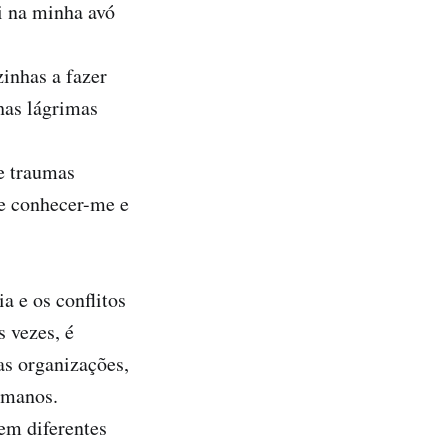
i na minha avó
inhas a fazer
has lágrimas
de traumas
de conhecer-me e
a e os conflitos
 vezes, é
as organizações,
humanos.
em diferentes