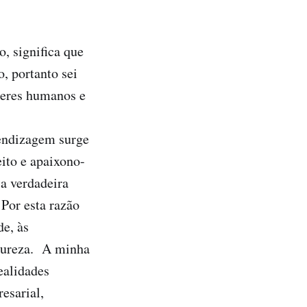
, significa que
, portanto sei
seres humanos e
rendizagem surge
eito e apaixono-
a verdadeira
 Por esta razão
de, às
atureza. A minha
ealidades
esarial,