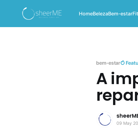
Home
Beleza
Bem-estar
Fi
bem-estar
Feat
A im
repa
sheerM
09 May 2