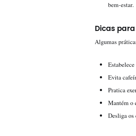
bem-estar.
Dicas para
Algumas práticas
Estabelece
Evita cafeí
Pratica exe
Mantém o qu
Desliga os 