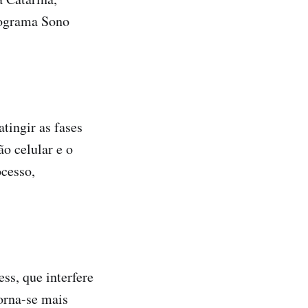
rograma Sono
tingir as fases
o celular e o
ocesso,
ss, que interfere
orna-se mais