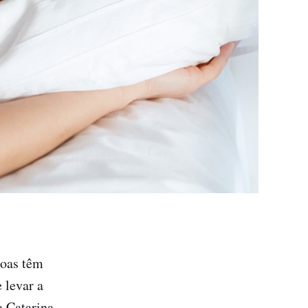
soas têm
 levar a
 Catarina,