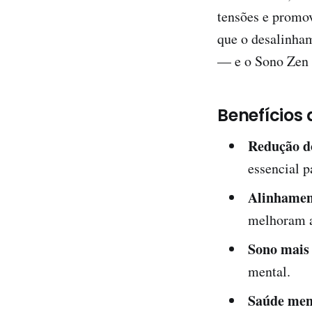
tensões e promov
que o desalinham
— e o Sono Zen a
Benefícios
Redução do
essencial p
Alinhamen
melhoram a
Sono mais
mental.
Saúde men