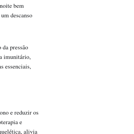
 noite bem
o um descanso
o da pressão
a imunitário,
s essenciais,
ono e reduzir os
oterapia e
elética, alivia