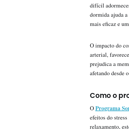
difícil adormece
dormida ajuda a 
mais eficaz e um
O impacto do cor
arterial, favore
prejudica a memó
afetando desde o
Como o pr
Programa So
O
efeitos do stres
relaxamento, est