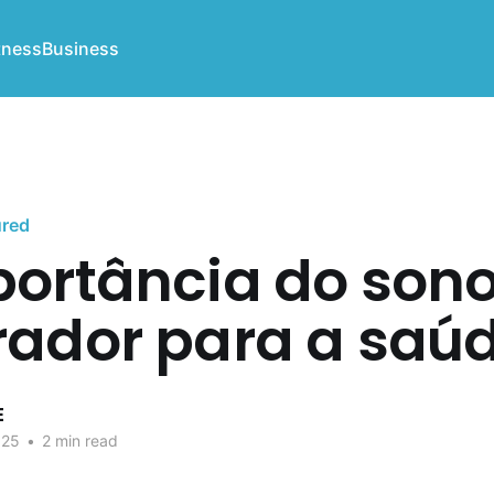
tness
Business
ured
portância do son
rador para a saú
E
025
•
2 min read