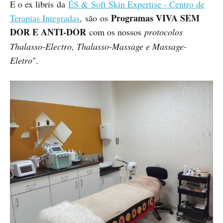
E o ex libris da
ÉS & Soft Skin Expertise - Centro de
Programas VIVA SEM
Terapias Integradas
,
são os
DOR E ANTI-DOR
com os nossos
protocolos
Thalasso-Electro, Thalasso-Massage e Massage-
Eletro
".