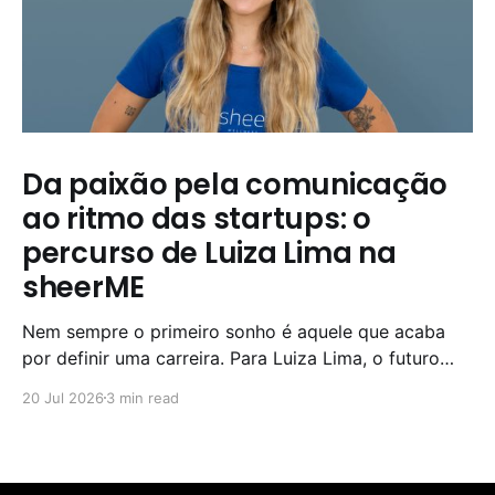
Da paixão pela comunicação
ao ritmo das startups: o
percurso de Luiza Lima na
sheerME
Nem sempre o primeiro sonho é aquele que acaba
por definir uma carreira. Para Luiza Lima, o futuro
parecia estar nos palcos. Durante grande parte da
20 Jul 2026
3 min read
adolescência, dedicou-se ao teatro e acreditava que
as Artes Cénicas seriam o seu caminho profissional.
Com o tempo, percebeu que a paixão podia