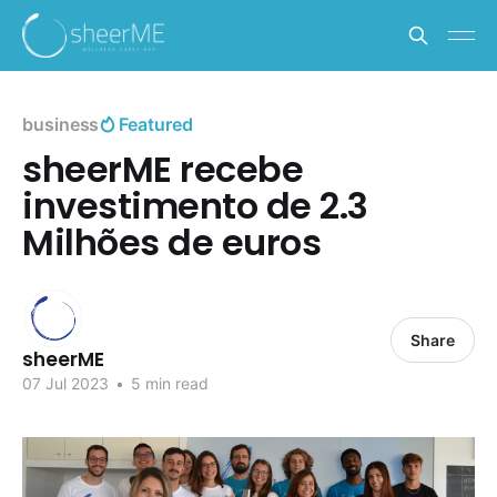
business
Featured
sheerME recebe
investimento de 2.3
Milhões de euros
Share
sheerME
07 Jul 2023
•
5 min read