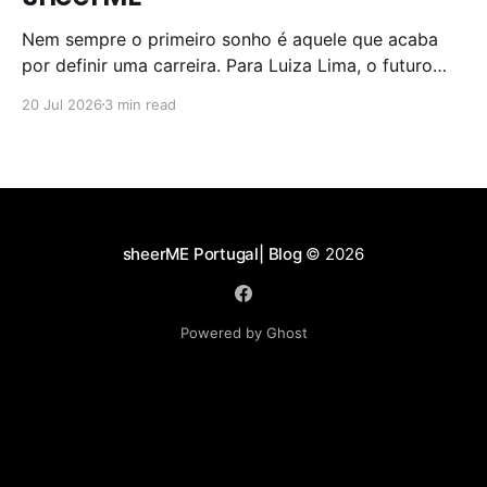
Nem sempre o primeiro sonho é aquele que acaba
por definir uma carreira. Para Luiza Lima, o futuro
parecia estar nos palcos. Durante grande parte da
20 Jul 2026
3 min read
adolescência, dedicou-se ao teatro e acreditava que
as Artes Cénicas seriam o seu caminho profissional.
Com o tempo, percebeu que a paixão podia
sheerME Portugal| Blog
© 2026
Powered by Ghost