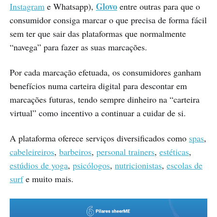
Glovo
Instagram
e Whatsapp),
entre outras para que o
consumidor consiga marcar o que precisa de forma fácil
sem ter que sair das plataformas que normalmente
“navega” para fazer as suas marcações.
Por cada marcação efetuada, os consumidores ganham
benefícios numa carteira digital para descontar em
marcações futuras, tendo sempre dinheiro na “carteira
virtual” como incentivo a continuar a cuidar de si.
A plataforma oferece serviços diversificados como
spas
,
cabeleireiros
,
barbeiros
,
personal trainers
,
estéticas
,
estúdios de yoga
,
psicólogos
,
nutricionistas
,
escolas de
surf
e muito mais.