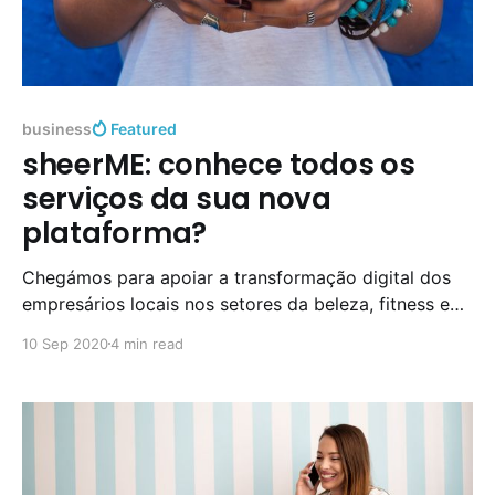
business
Featured
sheerME: conhece todos os
serviços da sua nova
plataforma?
Chegámos para apoiar a transformação digital dos
empresários locais nos setores da beleza, fitness e
wellness e temos o foco em dois públicos-alvo:
10 Sep 2020
4 min read
business e consumidor final. No entanto, somos
muito mais do que isso, oferecendo-lhe uma
plataforma que pode descobrir e usufruir ao máximo,
quer seja consumidor