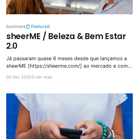
business
Featured
sheerME / Beleza & Bem Estar
2.0
Já passaram quase 6 meses desde que lançamos a
sheerME [https://sheerme.com/] ao mercado e com o
final do ano a aproximar-se, achamos que faria
04 Dec 2020
3 min read
sentido deixar uma reflexão sobre o estado actual da
sheerME [https://sheerme.com/] bem como quais
foram as nossas aprendizagens até agora. Já