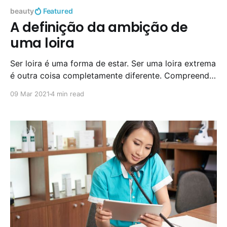
beauty
Featured
A definição da ambição de
uma loira
Ser loira é uma forma de estar. Ser uma loira extrema
é outra coisa completamente diferente. Compreender
o espírito de uma mulher que nunca se acomoda.
09 Mar 2021
4 min read
Podemos considerar que ficar loira é uma mudança
de visual audaz. Mas há loiras e loiras! Algumas
mulheres querem madeixas californianas, outras
apenas algumas