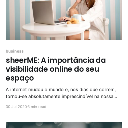
business
sheerME: A importância da
visibilidade online do seu
espaço
A internet mudou o mundo e, nos dias que correm,
tornou-se absolutamente imprescindível na nossa
vida. Comunicamos através das redes sociais e
30 Jul 2020
3 min read
pesquisamos tudo o que precisamos no Google. Na
era do digital não restam muitas dúvidas: os
negócios físicos têm que ter uma boa visibilidade