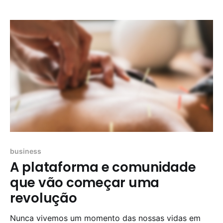
[https://unsplash.com/@raphaellovaski?
utm_source=unsplash&utm_medium=referral&utm_co
ntent=creditCopyText] Temos visto o crescimento
das tendência digitais, redes sociais e o impacto que
estas
business
A plataforma e comunidade
que vão começar uma
revolução
Nunca vivemos um momento das nossas vidas em