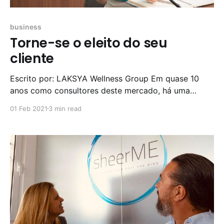
business
Torne-se o eleito do seu
cliente
Escrito por: LAKSYA Wellness Group Em quase 10
anos como consultores deste mercado, há uma
pergunta que surge a cada novo diagnóstico feito a
01 Feb 2021
3 min read
marcas que desejam crescer e prosperar. Como
defendo o meu valor de serviço e faço com que o
cliente valorize o preço que pratico, mantendo-se