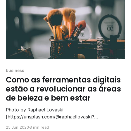
online posicionando-se
business
Como as ferramentas digitais
estão a revolucionar as áreas
de beleza e bem estar
Photo by Raphael Lovaski
[https://unsplash.com/@raphaellovaski?
utm_source=unsplash&utm_medium=referral&utm_co
25 Jun 2020
3 min read
ntent=creditCopyText] on Unsplash